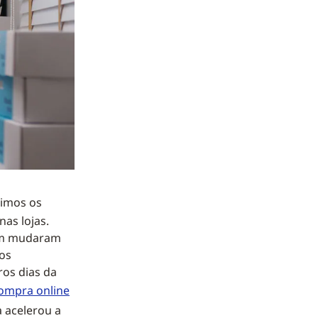
rimos os
as lojas.
dem mudaram
os
os dias da
compra online
a acelerou a