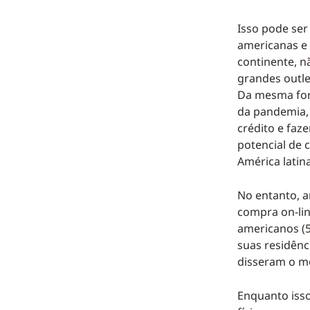
Isso pode ser
americanas e 
continente, 
grandes outle
Da mesma for
da pandemia,
crédito e fa
potencial de 
América latina
No entanto, 
compra on-lin
americanos (
suas residênc
disseram o m
Enquanto isso,