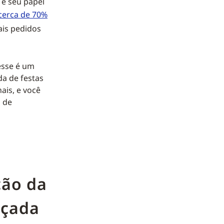
 e seu papel
cerca de 70%
ais pedidos
esse é um
da de festas
ais, e você
s de
ção da
lçada