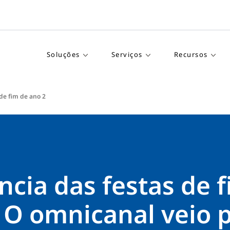
Soluções
Serviços
Recursos
de fim de ano 2
cia das festas de 
 O omnicanal veio 