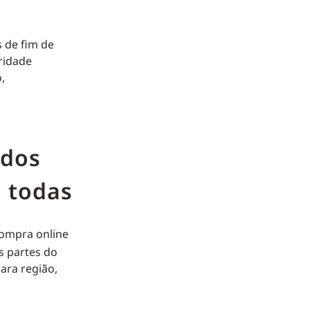
 de fim de
ridade
,
ados
 todas
ompra online
s partes do
ara região,