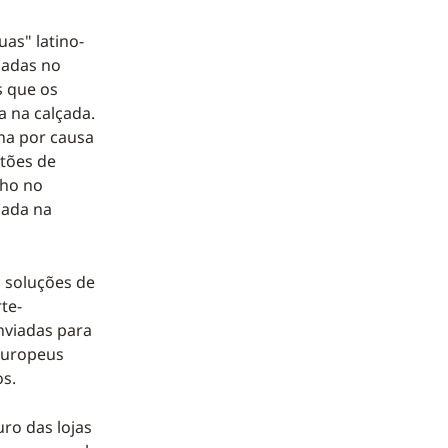
as" latino-
zadas no
s que os
a na calçada.
na por causa
tões de
lho no
çada na
 soluções de
te-
nviadas para
 europeus
s.
uro das lojas