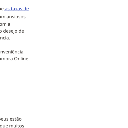
ue
as taxas de
cam ansiosos
com a
o desejo de
ncia.
nveniência,
ompra Online
peus estão
rque muitos