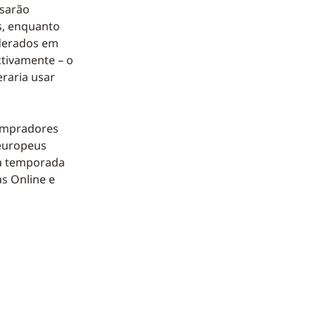
usarão
s, enquanto
oderados em
ctivamente – o
raria usar
ompradores
 europeus
ta temporada
s Online e