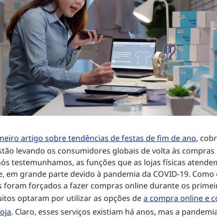
meiro artigo sobre tendências de festas de fim de ano
, cob
stão levando os consumidores globais de volta às compras n
ós testemunhamos, as funções que as lojas físicas aten
e, em grande parte devido à pandemia da COVID-19. Como 
foram forçados a fazer compras online durante os primeir
tos optaram por utilizar as opções de
a compra online e 
loja
. Claro, esses serviços existiam há anos, mas a pandemi