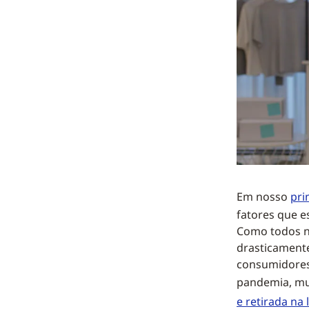
Em nosso
pri
fatores que e
Como todos n
drasticament
consumidores 
pandemia, mui
e retirada na 