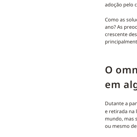
adoção pelo 
Como as solu
ano? As preo
crescente des
principalment
O omn
em al
Dutante a pa
e retirada na
mundo, mas se
ou mesmo de 