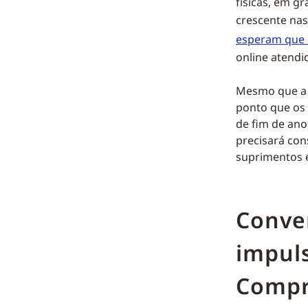
físicas, em g
crescente nas
esperam que o
online atendid
Mesmo que a 
ponto que os 
de fim de ano
precisará con
suprimentos 
Conve
impul
Compr