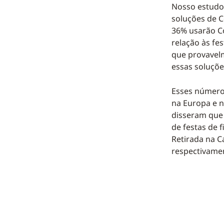
Nosso estudo
soluções de C
36% usarão C
relação às fe
que provavelm
essas soluçõe
Esses número
na Europa e n
disseram que 
de festas de
Retirada na C
respectivame