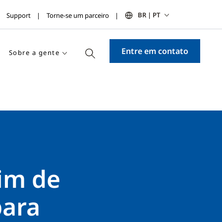
BR | PT
Support
Torne-se um parceiro
Entre em contato
Sobre a gente
fim de
para