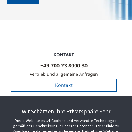
KONTAKT
+49 700 23 8000 30
Vertrieb und allgemeine Anfragen
Kontakt
Wir Schätzen Ihre Privatsphäre Sehr
PARTNERSCHAFT MIT SENSORMATIC
Diese Website nutzt Cookies und verwandte Technologien
gemäß der Beschreibung in unserer Datenschutzrichtlinie zu
BEGLEITEN SIE UNS
Zwecken, zu denen unter anderem der Betrieb der Website,