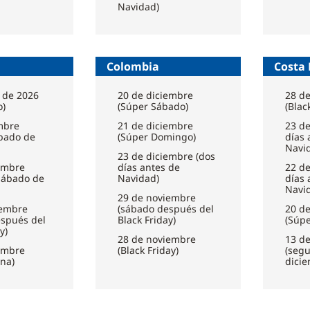
Navidad)
Colombia
Costa 
 de 2026
20 de diciembre
28 d
o)
(Súper Sábado)
(Blac
mbre
21 de diciembre
23 de
bado de
(Súper Domingo)
días 
Navi
23 de diciembre (dos
embre
días antes de
22 de
sábado de
Navidad)
días 
Navi
29 de noviembre
iembre
(sábado después del
20 d
espués del
Black Friday)
(Súp
y)
28 de noviembre
13 d
embre
(Black Friday)
(seg
na)
dici