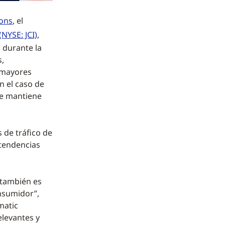
ions
, el
NYSE: JCI)
,
 durante la
s,
 mayores
n el caso de
se mantiene
s de tráfico de
 tendencias
 también es
onsumidor”,
matic
elevantes y