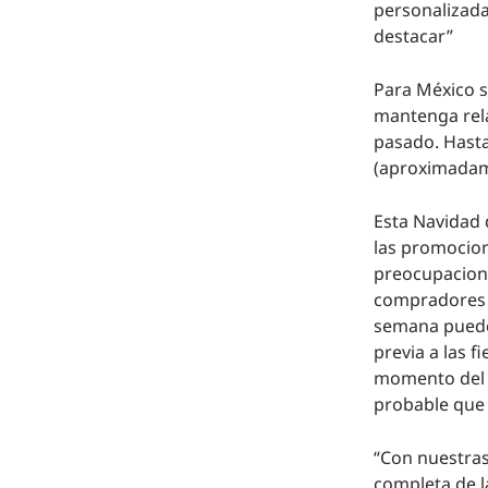
personalizada
destacar”
Para México s
mantenga rel
pasado. Hasta
(aproximadam
Esta Navidad 
las promocion
preocupacione
compradores a 
semana puede 
previa a las f
momento del d
probable que e
“Con nuestras
completa de l