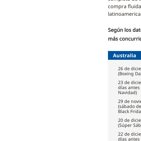
compra fluida
latinoamerica
Según los dat
más concurri
Australia
26 de dici
(Boxing Da
23 de dici
días antes
Navidad)
29 de nov
(sábado d
Black Frida
20 de dici
(Súper Sáb
22 de dici
días antes