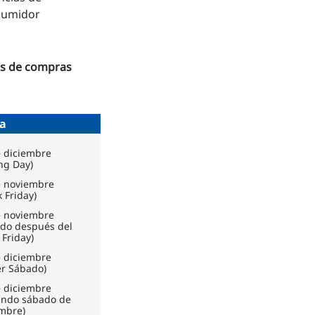
nsumidor
ías de compras
a
e diciembre
ng Day)
e noviembre
k Friday)
e noviembre
ado después del
 Friday)
e diciembre
er Sábado)
e diciembre
undo sábado de
embre)