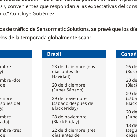
s y convenientes que respondan a las expectativas del co
no.” Concluye Gutiérrez
os de tráfico de Sensormatic Solutions, se prevé que los d
dos de la temporada globalmente sean:
Brasil
Canad
embre
23 de diciembre (dos
26 d
y)
días antes de
(Boxi
Navidad)
embre (dos
28 d
 de
20 de diciembre
(Blac
(Súper Sábado)
29 d
iembre
29 de noviembre
(sáb
espués del
(sábado después del
Black
y)
Black Friday)
20 d
embre
28 de noviembre
(Súp
ado)
(Black Friday)
13 d
embre (tres
22 de diciembre (tres
(seg
 de
días antes de
dici