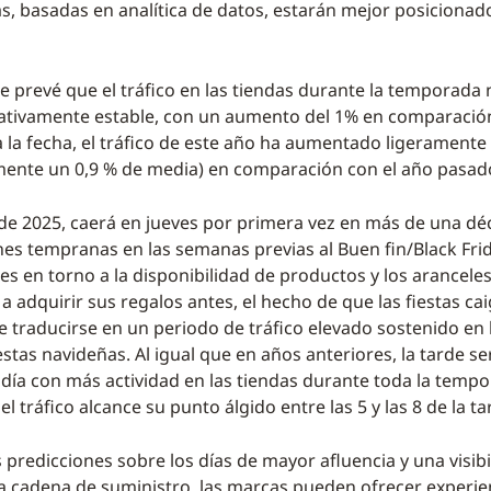
s, basadas en analítica de datos, estarán mejor posicionad
e prevé que el tráfico en las tiendas durante la temporada
ativamente estable, con un aumento del 1% en comparación
 la fecha, el tráfico de este año ha aumentado ligeramente
ente un 0,9 % de media) en comparación con el año pasad
de 2025, caerá en jueves por primera vez en más de una déc
es tempranas en las semanas previas al Buen fin/Black Frid
s en torno a la disponibilidad de productos y los arancele
adquirir sus regalos antes, el hecho de que las fiestas cai
traducirse en un periodo de tráfico elevado sostenido en
iestas navideñas. Al igual que en años anteriores, la tarde se
ía con más actividad en las tiendas durante toda la tempo
l tráfico alcance su punto álgido entre las 5 y las 8 de la ta
 predicciones sobre los días de mayor afluencia y una visibi
a cadena de suministro, las marcas pueden ofrecer experie