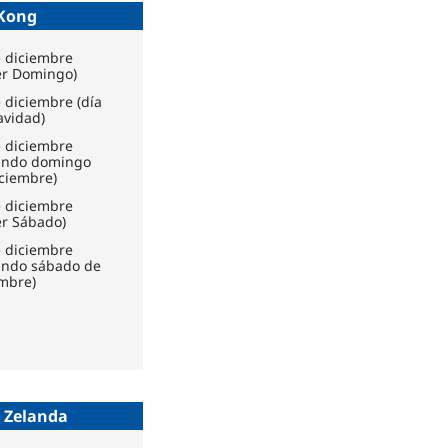
Kong
e diciembre
er Domingo)
 diciembre (día
avidad)
e diciembre
undo domingo
ciembre)
e diciembre
er Sábado)
e diciembre
undo sábado de
embre)
 Zelanda