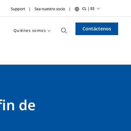
CL | ES
Support
Sea nuestro socio
Contáctenos
Quiénes somos
fin de