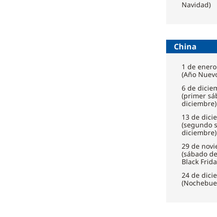
Navidad)
China
1 de enero
(Año Nuev
6 de dicie
(primer sá
diciembre)
13 de dici
(segundo 
diciembre)
29 de nov
(sábado d
Black Frida
24 de dici
(Nochebue