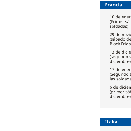
Francia
10 de ener
(Primer sá
soldadas)
29 de nov
(sábado d
Black Frida
13 de dici
(segundo 
diciembre)
17 de ener
(Segundo 
las soldada
6 de dicie
(primer sá
diciembre)
Italia