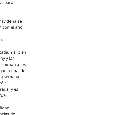
os para
 navideña se
 con el año
o.
ada. Y si bien
ay y las
s animan a los
gan a final de
 la semana
rá el
rada, y es
rde.
lidad
ncias de