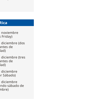
Rica
e noviembre
k Friday)
 diciembre (dos
antes de
dad)
 diciembre (tres
antes de
dad)
e diciembre
er Sábado)
e diciembre
undo sábado de
embre)