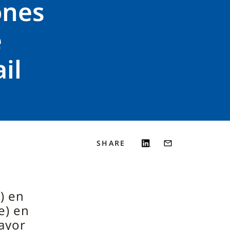
ones
e
il
SHARE
) en
e) en
ayor