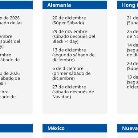
Alemania
Hong 
o de 2026
20 de diciembre
21 d
bado de las
(Súper Sábado)
(Súp
29 de noviembre
25 de
iembre
(sábado después del
de N
espués del
Black Friday)
14 d
y)
13 de diciembre
(seg
embre
(segundo sábado de
de di
sábado de
diciembre)
20 d
6 de diciembre
(Súp
o de 2026
(primer sábado de
13 d
sábado de
diciembre)
(seg
s )
27 de diciembre
dici
mbre
(sábado después de
bado de
Navidad)
México
Nueva