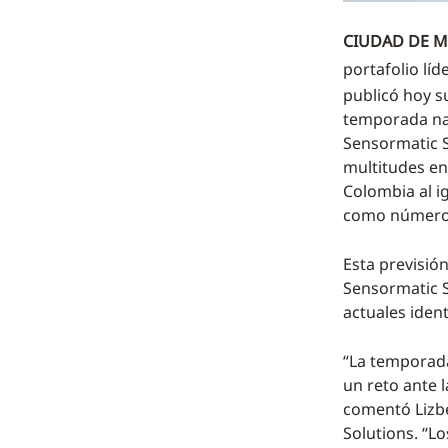
CIUDAD DE MÉ
portafolio líd
publicó hoy s
temporada nav
Sensormatic S
multitudes en
Colombia al i
como número
Esta previsión
Sensormatic S
actuales iden
“La temporada
un reto ante 
comentó Lizbe
Solutions. “L