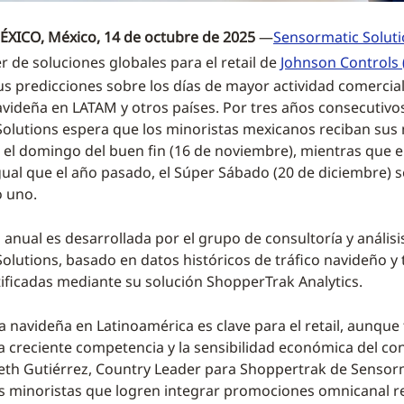
XICO, México, 14 de octubre de 2025
—
Sensormatic Solut
er de soluciones globales para el retail de
Johnson Controls (
us predicciones sobre los días de mayor actividad comercial
ideña en LATAM y otros países. Por tres años consecutivo
olutions espera que los minoristas mexicanos reciban sus
 el domingo del buen fin (16 de noviembre), mientras que e
gual que el año pasado, el Súper Sábado (20 de diciembre) 
 uno.
 anual es desarrollada por el grupo de consultoría y análisi
olutions, basado en datos históricos de tráfico navideño y
tificadas mediante su solución ShopperTrak Analytics.
 navideña en Latinoamérica es clave para el retail, aunque
la creciente competencia y la sensibilidad económica del c
th Gutiérrez, Country Leader para Shoppertrak de Sensor
os minoristas que logren integrar promociones omnicanal r