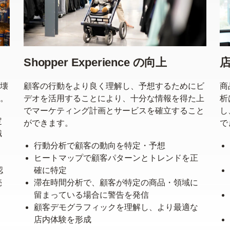
Shopper Experience の向上
壊
顧客の行動をより良く理解し、予想するためにビ
商
。
デオを活用することにより、十分な情報を得た上
析
でマーケティング計画とサービスを確立すること
し
定
ができます。
で
織
行動分析で顧客の動向を特定・予想
）
ヒートマップで顧客パターンとトレンドを正
認
確に特定
売
滞在時間分析で、顧客が特定の商品・領域に
留まっている場合に警告を発信
顧客デモグラフィックを理解し、より最適な
店内体験を形成