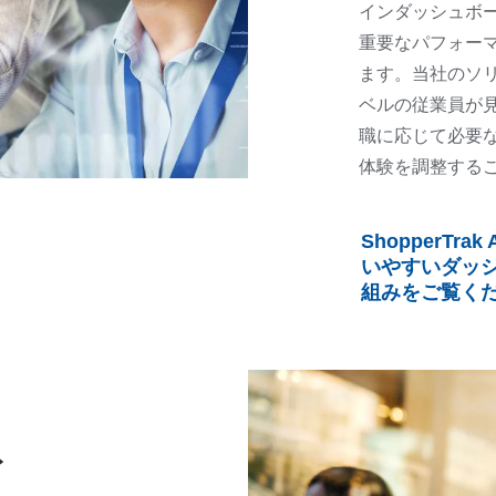
インダッシュボ
重要なパフォー
ます。当社のソ
ベルの従業員が
職に応じて必要
体験を調整する
ShopperTr
いやすいダッ
組みをご覧く
ト