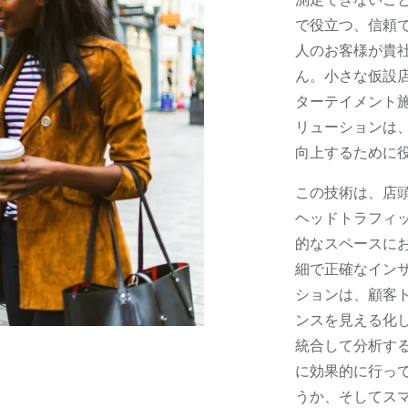
で役立つ、信頼
人のお客様が貴
ん。小さな仮設
ターテイメント施設ま
リューションは、最高
向上するために
この技術は、店
ヘッドトラフィ
的なスペースに
細で正確なイン
ションは、顧客
ンスを見える化
統合して分析す
に効果的に行っ
うか、そしてス