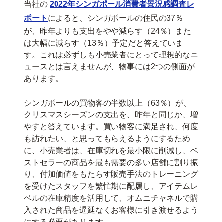
当社の
2022年シンガポール消費者景況感調査レ
ポート
によると、シンガポールの住民の37％
が、昨年よりも支出をやや減らす（24％）また
は大幅に減らす（13％）予定だと答えていま
す。これは必ずしも小売業者にとって理想的なニ
ュースとは言えませんが、物事には2つの側面が
あります。
シンガポールの買物客の半数以上（63％）が、
クリスマスシーズンの支出を、昨年と同じか、増
やすと答えています。買い物客に満足され、何度
も訪れたい、と思ってもらえるようにするため
に、小売業者は、在庫切れを最小限に削減し、ベ
ストセラーの商品を最も需要の多い店舗に割り振
り、付加価値をもたらす販売手法のトレーニング
を受けたスタッフを繁忙期に配属し、アイテムレ
ベルの在庫精度を活用して、オムニチャネルで購
入された商品を遅延なくお客様に引き渡せるよう
にする必要があります。