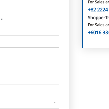
For Sales a
+82 2224
ShopperT
성*
For Sales a
+6016 33