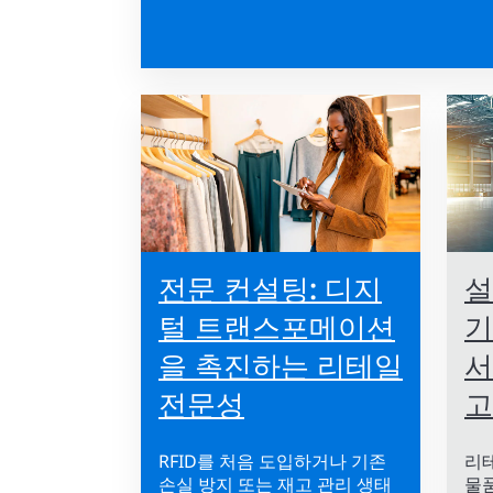
전문 컨설팅: 디지
설
털 트랜스포메이션
기
을 촉진하는 리테일
서
전문성
고
RFID를 처음 도입하거나 기존
리테
손실 방지 또는 재고 관리 생태
물품