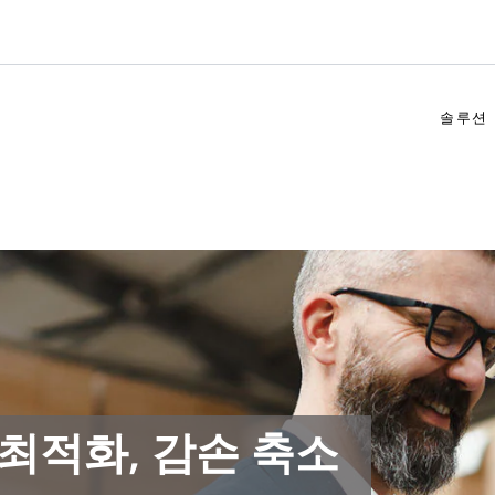
솔루션
 최적화, 감손 축소